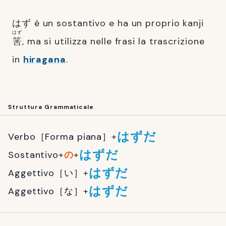
はず è un sostantivo e ha un proprio kanji
はず
筈
, ma si utilizza nelle frasi la trascrizione
in
hiragana
.
Struttura Grammaticale
はずだ
Verbo［Forma piana］
+
はずだ
Sostantivo
+
の
+
はずだ
Aggettivo［い］
+
はずだ
Aggettivo［な］
+