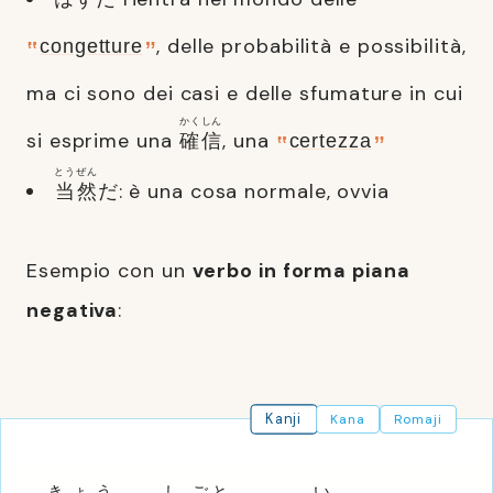
, delle probabilità e possibilità,
congetture
ma ci sono dei casi e delle sfumature in cui
かく
しん
si esprime una
確
信
, una
certezza
とう
ぜん
当
然
だ: è una cosa normale, ovvia
Esempio con un
verbo in forma piana
negativa
:
Kanji
Kana
Romaji
きょう
し
ごと
い