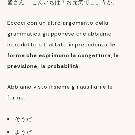
皆
さん、 こんいちは！お
元
気
でしょうか。
Eccoci con un altro argomento della
grammatica giapponese che abbiamo
introdotto e trattato in precedenza:
le
forme che esprimono la congettura, le
previsione, la probabilità
.
Abbiamo visto insieme gli ausiliari e le
forme:
そうだ
ようだ