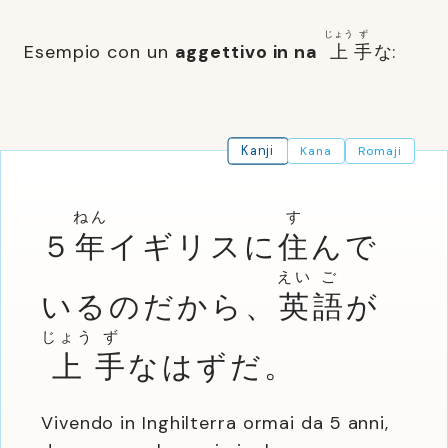
じょう
ず
Esempio con un
aggettivo in na
上
手
な:
Kanji
Kana
Romaji
ねん
す
５
年
イギリスに
住
んで
えい
ご
いるのだから、
英
語
が
じょう
ず
上
手
なはずだ。
Vivendo in Inghilterra ormai da 5 anni,